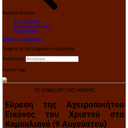
Ακρόαση & θέαση
Αρχεία Βίντεο
Φωτογραφικό υλικό
Αρχεία Ήχου
Ορθόδοξοι Σύνδεσμοι
Γράψτε τη λέξη/φράση αναζήτησης
Αναζήτηση...
Popular Tags