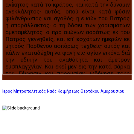
Ιερός Μητροπολιτικός Ναός Κοιμήσεως Θεοτόκου Αμαρουσίου