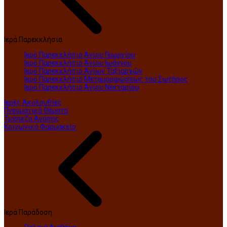
Ιερά Παρεκκλήσια
Ιερό Παρεκκλήσιο Αγίου Γεωργίου
Ιερό Παρεκκλήσιο Αγίου Ιωάννου
Ιερό Παρεκκλήσιο Αγίων Ταξιαρχών
Ιερό Παρεκκλήσιο Μεταμορφώσεως του Σωτήρος
Ιερό Παρεκκλήσιο Αγίου Νεκταρίου
Ιερές Ακολουθίες
Πνευματικά Θέματα
Τράπεζα Αγάπης
Κοινωνικό Φαρμακείο
Ιερά Παράδοση