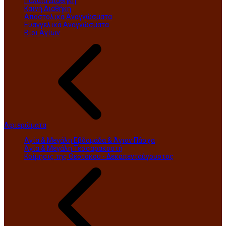
Παλαιά Διαθήκη
Καινή Διαθήκη
Αποστολικά Αναγνώσματα
Ευαγγελικά Αναγνώσματα
Βίοι Αγίων
Αφιερώματα
Αγία & Μεγάλη Εβδομάδα & Άγιον Πάσχα
Αγία & Μεγάλη Τεσσαρακοστή
Κοίμησις της Θεοτόκου - Δεκαπενταύγουστος