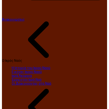
Ανακοινώσεις
Ο Ιερός Ναός
Η Ιστορία του Ιερού Ναού
Εικόνες Ιερού Ναού
Ιερά Λείψανα
Έργα στον Ιερό Ναό
Οι Διακονούντες στο Ναό