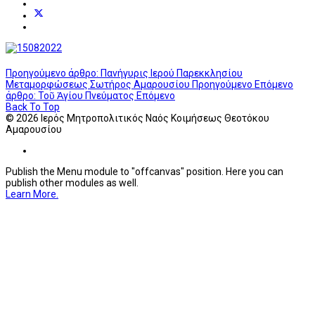
Προηγούμενο άρθρο: Πανήγυρις Ιερού Παρεκκλησίου
Μεταμορφώσεως Σωτήρος Αμαρουσίου
Προηγούμενο
Επόμενο
άρθρο: Τοῦ Ἁγίου Πνεύματος
Επόμενο
Back To Top
© 2026 Ιερός Μητροπολιτικός Ναός Κοιμήσεως Θεοτόκου
Αμαρουσίου
Publish the Menu module to "offcanvas" position. Here you can
publish other modules as well.
Learn More.