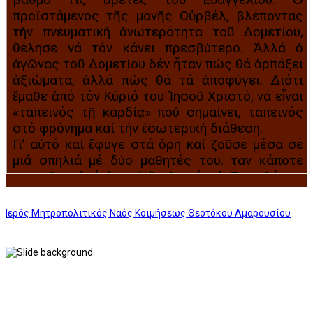
Ιερός Μητροπολιτικός Ναός Κοιμήσεως Θεοτόκου Αμαρουσίου