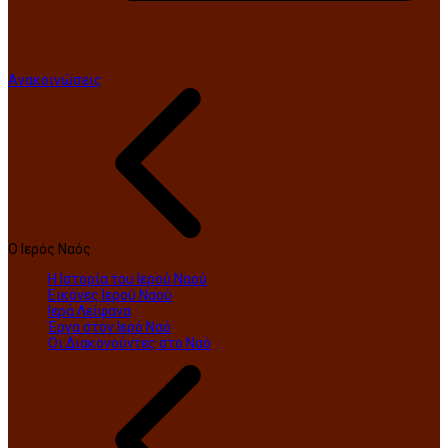
Ανακοινώσεις
Ο Ιερός Ναός
Η Ιστορία του Ιερού Ναού
Εικόνες Ιερού Ναού
Ιερά Λείψανα
Έργα στον Ιερό Ναό
Οι Διακονούντες στο Ναό