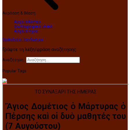
Ακρόαση & θέαση
Αρχεία Βίντεο
Φωτογραφικό υλικό
Αρχεία Ήχου
Ορθόδοξοι Σύνδεσμοι
Γράψτε τη λέξη/φράση αναζήτησης
Αναζήτηση...
Popular Tags