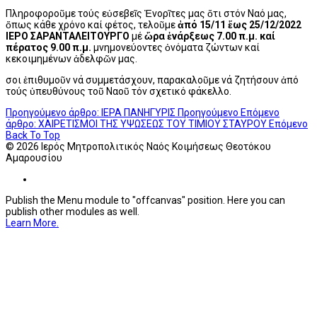
Πληροφοροῦμε τούς εὐσεβεῖς Ἐνορῖτες μας ὅτι στόν Ναό μας,
ὅπως κάθε χρόνο καί φέτος, τελοῦμε
ἀπό 15/11 ἕως 25/12/2022
ΙΕΡΟ ΣΑΡΑΝΤΑΛΕΙΤΟΥΡΓΟ
μέ
ὥρα ἐνάρξεως 7.00 π.μ. καί
πέρατος 9.00 π.μ.
μνημονεύοντες ὀνόματα ζώντων καί
κεκοιμημένων ἀδελφῶν μας.
Ὅσοι ἐπιθυμοῦν νά συμμετάσχουν, παρακαλοῦμε νά ζητήσουν ἀπό
τούς ὑπευθύνους τοῦ Ναοῦ τόν σχετικό φάκελλο.
Προηγούμενο άρθρο: ΙΕΡΑ ΠΑΝΗΓΥΡΙΣ
Προηγούμενο
Επόμενο
άρθρο: ΧΑΙΡΕΤΙΣΜΟΙ ΤΗΣ ΥΨΩΣΕΩΣ ΤΟΥ ΤΙΜΙΟΥ ΣΤΑΥΡΟΥ
Επόμενο
Back To Top
© 2026 Ιερός Μητροπολιτικός Ναός Κοιμήσεως Θεοτόκου
Αμαρουσίου
Publish the Menu module to "offcanvas" position. Here you can
publish other modules as well.
Learn More.