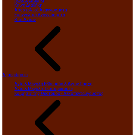
Παλαιά Διαθήκη
Καινή Διαθήκη
Αποστολικά Αναγνώσματα
Ευαγγελικά Αναγνώσματα
Βίοι Αγίων
Αφιερώματα
Αγία & Μεγάλη Εβδομάδα & Άγιον Πάσχα
Αγία & Μεγάλη Τεσσαρακοστή
Κοίμησις της Θεοτόκου - Δεκαπενταύγουστος