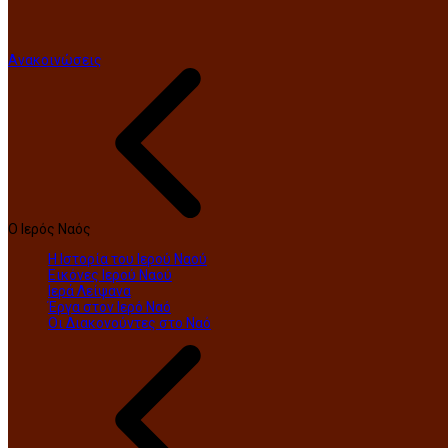
Ανακοινώσεις
Ο Ιερός Ναός
Η Ιστορία του Ιερού Ναού
Εικόνες Ιερού Ναού
Ιερά Λείψανα
Έργα στον Ιερό Ναό
Οι Διακονούντες στο Ναό