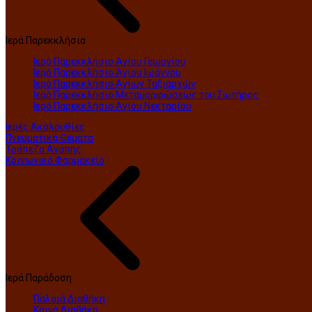
Ιερά Παρεκκλήσια
Ιερό Παρεκκλήσιο Αγίου Γεωργίου
Ιερό Παρεκκλήσιο Αγίου Ιωάννου
Ιερό Παρεκκλήσιο Αγίων Ταξιαρχών
Ιερό Παρεκκλήσιο Μεταμορφώσεως του Σωτήρος
Ιερό Παρεκκλήσιο Αγίου Νεκταρίου
Ιερές Ακολουθίες
Πνευματικά Θέματα
Τράπεζα Αγάπης
Κοινωνικό Φαρμακείο
Ιερά Παράδοση
Παλαιά Διαθήκη
Καινή Διαθήκη