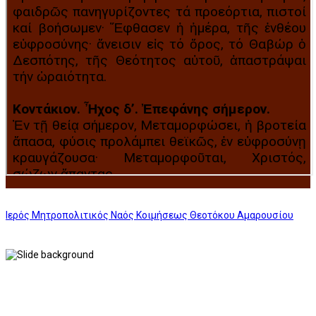
Ιερός Μητροπολιτικός Ναός Κοιμήσεως Θεοτόκου Αμαρουσίου