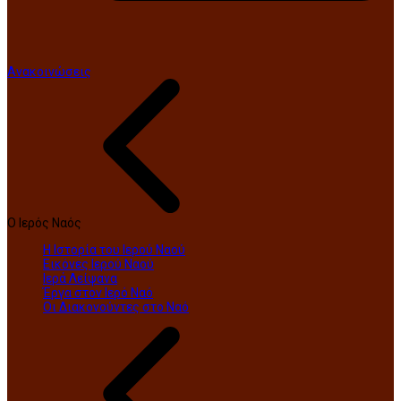
Ανακοινώσεις
Ο Ιερός Ναός
Η Ιστορία του Ιερού Ναού
Εικόνες Ιερού Ναού
Ιερά Λείψανα
Έργα στον Ιερό Ναό
Οι Διακονούντες στο Ναό