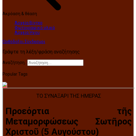
Ακρόαση & θέαση
Αρχεία Βίντεο
Φωτογραφικό υλικό
Αρχεία Ήχου
Ορθόδοξοι Σύνδεσμοι
Γράψτε τη λέξη/φράση αναζήτησης
Αναζήτηση...
Popular Tags