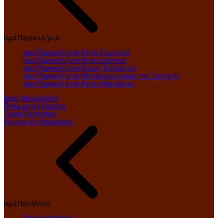
Ιερά Παρεκκλήσια
Ιερό Παρεκκλήσιο Αγίου Γεωργίου
Ιερό Παρεκκλήσιο Αγίου Ιωάννου
Ιερό Παρεκκλήσιο Αγίων Ταξιαρχών
Ιερό Παρεκκλήσιο Μεταμορφώσεως του Σωτήρος
Ιερό Παρεκκλήσιο Αγίου Νεκταρίου
Ιερές Ακολουθίες
Πνευματικά Θέματα
Τράπεζα Αγάπης
Κοινωνικό Φαρμακείο
Ιερά Παράδοση