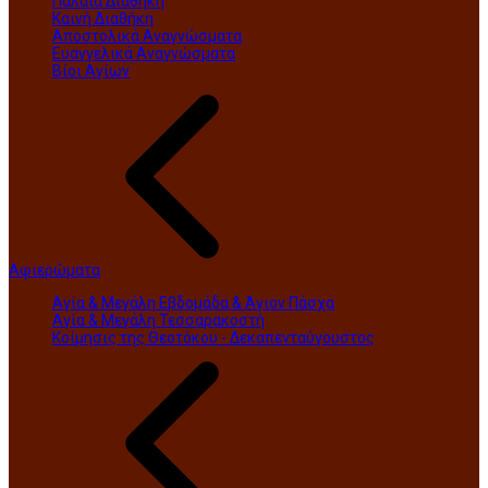
Παλαιά Διαθήκη
Καινή Διαθήκη
Αποστολικά Αναγνώσματα
Ευαγγελικά Αναγνώσματα
Βίοι Αγίων
Αφιερώματα
Αγία & Μεγάλη Εβδομάδα & Άγιον Πάσχα
Αγία & Μεγάλη Τεσσαρακοστή
Κοίμησις της Θεοτόκου - Δεκαπενταύγουστος