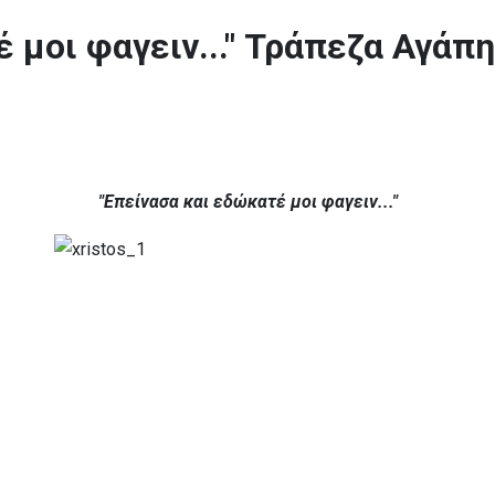
 μοι φαγειν..." Τράπεζα Αγάπ
"Επείνασα και εδώκατέ μοι φαγειν..."