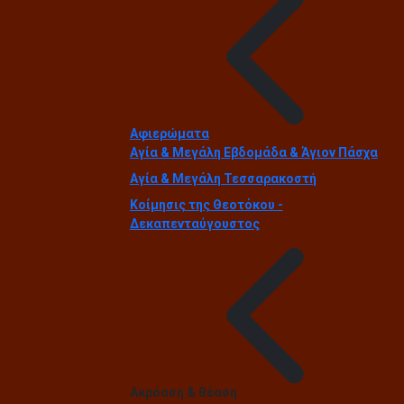
Αφιερώματα
Αγία & Μεγάλη Εβδομάδα & Άγιον Πάσχα
Αγία & Μεγάλη Τεσσαρακοστή
Κοίμησις της Θεοτόκου -
Δεκαπενταύγουστος
Ακρόαση & θέαση