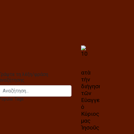
Γράψτε τη λέξη/φράση
αναζήτησης
Αναζήτηση...
Popular Tags